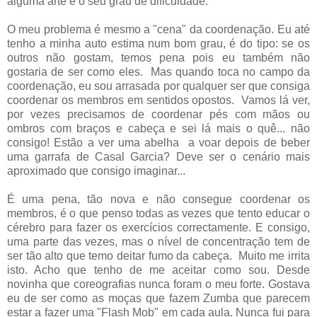
alguma arte e o seu grau de dificuldade.
O meu problema é mesmo a "cena" da coordenação. Eu até
tenho a minha auto estima num bom grau, é do tipo: se os
outros não gostam, temos pena pois eu também não
gostaria de ser como eles. Mas quando toca no campo da
coordenação, eu sou arrasada por qualquer ser que consiga
coordenar os membros em sentidos opostos. Vamos lá ver,
por vezes precisamos de coordenar pés com mãos ou
ombros com braços e cabeça e sei lá mais o quê... não
consigo! Estão a ver uma abelha a voar depois de beber
uma garrafa de Casal Garcia? Deve ser o cenário mais
aproximado que consigo imaginar...
É uma pena, tão nova e não consegue coordenar os
membros, é o que penso todas as vezes que tento educar o
cérebro para fazer os exercícios correctamente. E consigo,
uma parte das vezes, mas o nível de concentração tem de
ser tão alto que temo deitar fumo da cabeça. Muito me irrita
isto. Acho que tenho de me aceitar como sou. Desde
novinha que coreografias nunca foram o meu forte. Gostava
eu de ser como as moças que fazem Zumba que parecem
estar a fazer uma "Flash Mob" em cada aula. Nunca fui para