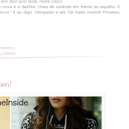
 por dois (por duas, neste caso).
a nova e a desfilar cheia de vaidade em frente ao espelho. E
cos." E eu digo: Obrigada! e ela: De nada, mamã! Priceless,
mentários:
s
,
Sapatos
ipem!