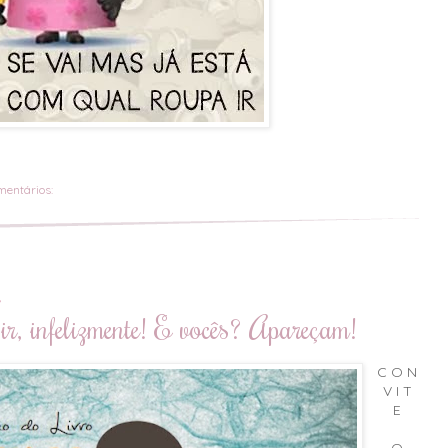
mentários:
3
r, infelizmente! E vocês? Apareçam!
C O N
V I T
E
O