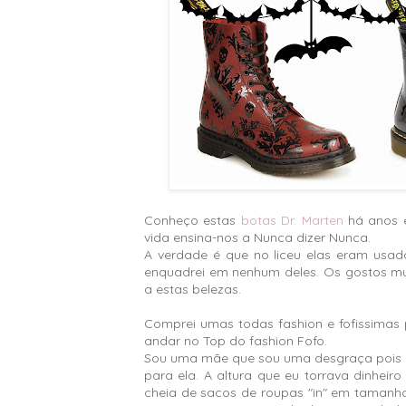
Conheço estas
botas
Dr. Marten
há anos e
vida ensina-nos a Nunca dizer Nunca.
A verdade é que no liceu elas eram usad
enquadrei em nenhum deles. Os gostos m
a estas belezas.
Comprei umas todas fashion e fofissimas 
andar no Top do fashion Fofo.
Sou uma mãe que sou uma desgraça pois p
para ela. A altura que eu torrava dinheir
cheia de sacos de roupas "in" em tamanh