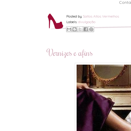
Conta
Posted by
Saltos Altos Vermelhos
Labels:
divulgação
Vernizes e afins