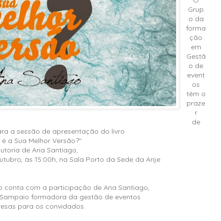
Grup
o da
forma
ção
em
Gestã
o de
event
os
têm o
praze
r
de
ara a sessão de apresentação do livro
 é a Sua Melhor Versão?"
utoria de Ana Santiago,
utubro, às 15:00h, na Sala Porto da Sede da Anje
 conta com a participação de Ana Santiago,
l Sampaio formadora da gestão de eventos
resas para os convidados.