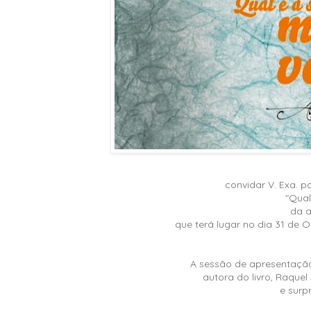
convidar V. Exa. p
"Qual
da a
que terá lugar no dia 31 de O
A sessão de apresentação
autora do livro, Raque
e surp