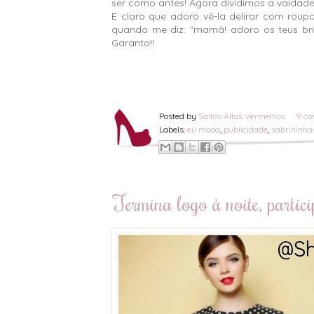
ser como antes! Agora dividimos a vaidade
E claro que adoro vê-la delirar com roup
quando me diz: "mamã! adoro os teus brin
Garanto!!
Posted by
Saltos Altos Vermelhos
9 co
Labels:
eu moda
,
publicidade
,
sabrininha
Termina logo à noite, partic