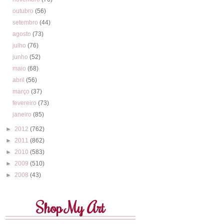
outubro
(56)
setembro
(44)
agosto
(73)
julho
(76)
junho
(52)
maio
(68)
abril
(56)
março
(37)
fevereiro
(73)
janeiro
(85)
►
2012
(762)
►
2011
(862)
►
2010
(583)
►
2009
(510)
►
2008
(43)
Shop My Art