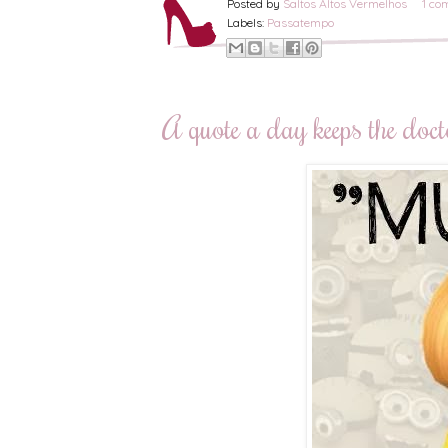
Posted by
Saltos Altos Vermelhos
1 co
Labels:
Passatempo
A quote a day keeps the do