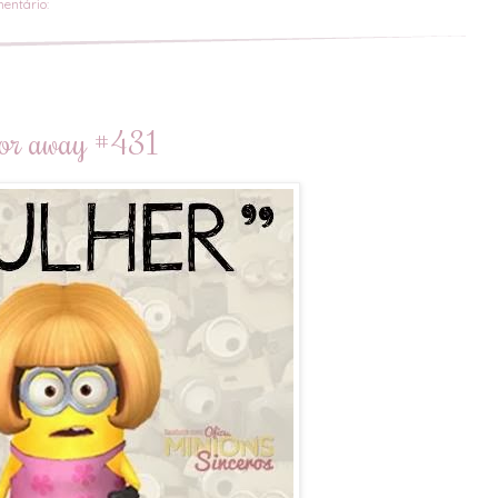
mentário:
ctor away #431