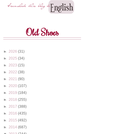
Old Shoes
►
2026
(31)
►
2025
(34)
►
2023
(15)
►
2022
(38)
►
2021
(90)
►
2020
(107)
►
2019
(184)
►
2018
(255)
►
2017
(388)
►
2016
(435)
►
2015
(492)
►
2014
(687)
▼
2013
(744)