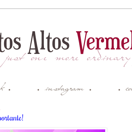
3
ortante!