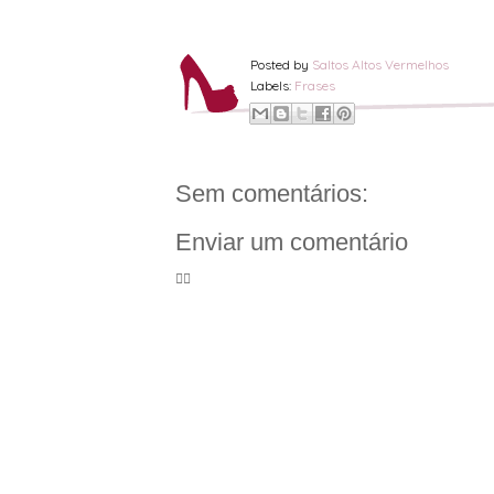
Posted by
Saltos Altos Vermelhos
Labels:
Frases
Sem comentários:
Enviar um comentário
🦸‍♀️