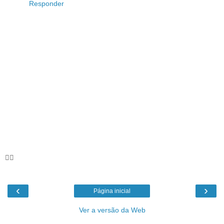
Responder
🦸‍♀️
‹
›
Página inicial
Ver a versão da Web