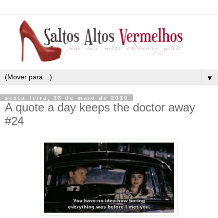
▼
sexta-feira, 28 de maio de 2010
A quote a day keeps the doctor away
#24