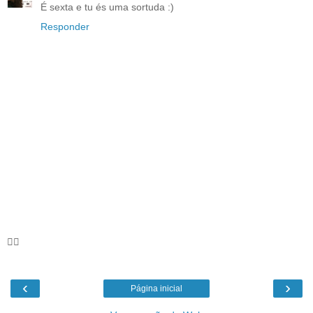
É sexta e tu és uma sortuda :)
Responder
🦸‍♀️
‹
›
Página inicial