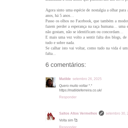
Agora sinto uma espécie de nostalgia a olhar para
anos, há 5 anos…
Passo os olhos no Facebook, que também a modos 
fazem perder a esperança na raça humana… uma esp
não gostam, não se identificam ou concordam…
E mais uma vez volto a sentir falta dos blogs, de
tudo e sobre nada.
Se calhar isto vai voltar, como tudo na vida é u
falta...
6 comentários:
Matilde
setembro 26, 2025
Quero muito voltar *.*
https://matildeferreira.co.uk/
Responder
Saltos Altos Vermelhos
setembro 30, 
Volta sim 🥰
Responder