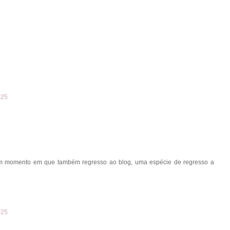
025
num momento em que também regresso ao blog, uma espécie de regresso a
025