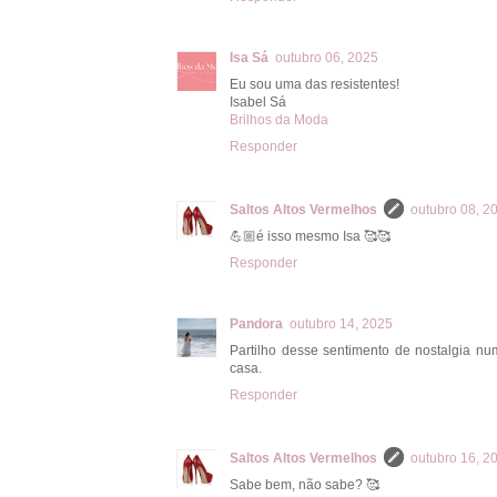
Isa Sá
outubro 06, 2025
Eu sou uma das resistentes!
Isabel Sá
Brilhos da Moda
Responder
Saltos Altos Vermelhos
outubro 08, 2
💪🏼é isso mesmo Isa 🥰🥰
Responder
Pandora
outubro 14, 2025
Partilho desse sentimento de nostalgia 
casa.
Responder
Saltos Altos Vermelhos
outubro 16, 2
Sabe bem, não sabe? 🥰