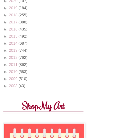
►
2020
(107)
►
2019
(184)
►
2018
(255)
►
2017
(388)
►
2016
(435)
►
2015
(492)
►
2014
(687)
►
2013
(744)
►
2012
(762)
►
2011
(862)
►
2010
(583)
►
2009
(510)
►
2008
(43)
Shop My Art