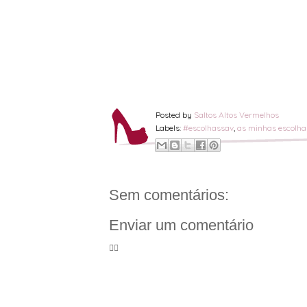
Posted by
Saltos Altos Vermelhos
Labels:
#escolhassav
,
as minhas escolha
Sem comentários:
Enviar um comentário
🦸‍♀️