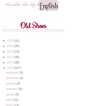
Old Shoes
►
2026
(31)
►
2025
(34)
►
2023
(15)
►
2022
(38)
►
2021
(90)
▼
2020
(107)
dezembro
(5)
novembro
(4)
outubro
(8)
setembro
(6)
agosto
(5)
julho
(15)
junho
(14)