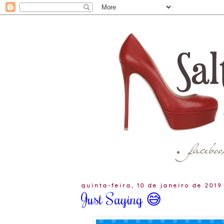
quinta-feira, 10 de janeiro de 2019
Just Saying 😅