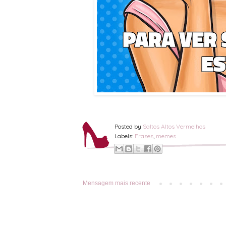
Posted by
Saltos Altos Vermelhos
Labels:
Frases
,
memes
Mensagem mais recente