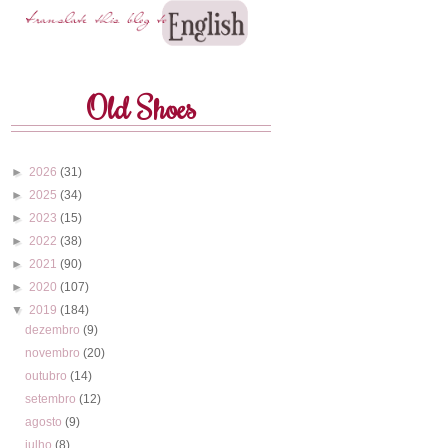
Old Shoes
►
2026
(31)
►
2025
(34)
►
2023
(15)
►
2022
(38)
►
2021
(90)
►
2020
(107)
▼
2019
(184)
dezembro
(9)
novembro
(20)
outubro
(14)
setembro
(12)
agosto
(9)
julho
(8)