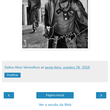
Saltos Altos Vermelhos
at
sexta-feira, outubro 26, 2018
Partilhar
‹
›
Página inicial
Ver a versão da Web