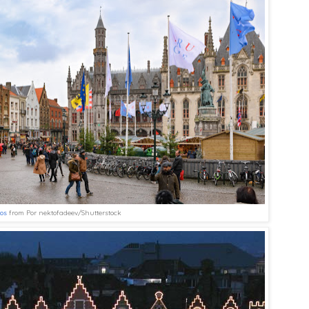
tos
 from Por nektofadeev/Shutterstock