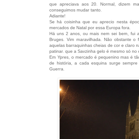
que apreciava aos 20. Normal, dizem 
conseguimos mudar tanto.
Adiante!
Se há coisinha que eu aprecio nesta époc
mercados de Natal por essa Europa fora.
Há uns 2 anos, ou mais nem sei bem, fui 
Bruges. Vim maravilhada. Não obstante o f
aquelas barraquinhas cheias de cor e claro nã
patinar. que a Savzinha gelo é mesmo só no 
Em Ypres, o mercado é pequenino mas é tão
de história, a cada esquina surge sempre 
Guerra.