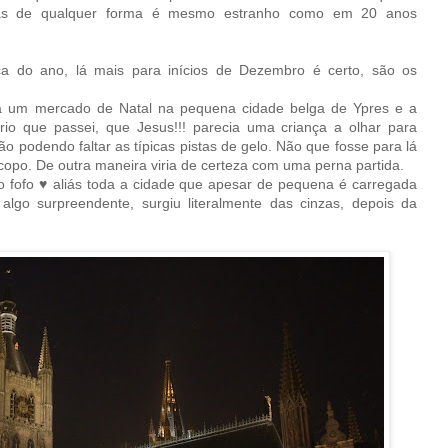
mas de qualquer forma é mesmo estranho como em 20 anos
a do ano, lá mais para inícios de Dezembro é certo, são os
a um mercado de Natal na pequena cidade belga de Ypres e a
rio que passei, que Jesus!!! parecia uma criança a olhar para
o podendo faltar as típicas pistas de gelo. Não que fosse para lá
copo. De outra maneira viria de certeza com uma perna partida.
 fofo ♥ aliás toda a cidade que apesar de pequena é carregada
algo surpreendente, surgiu literalmente das cinzas, depois da