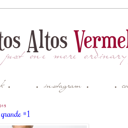
015
m grande #1