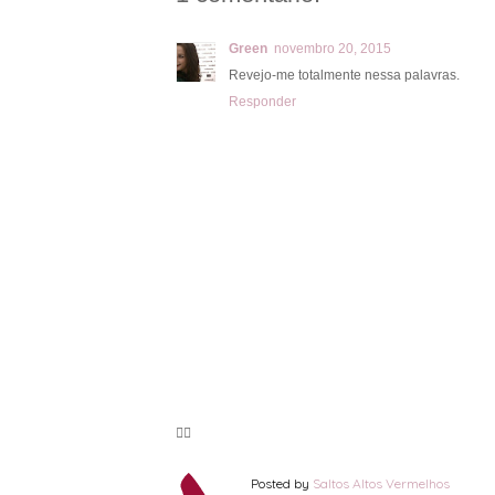
Green
novembro 20, 2015
Revejo-me totalmente nessa palavras.
Responder
🦸‍♀️
Posted by
Saltos Altos Vermelhos