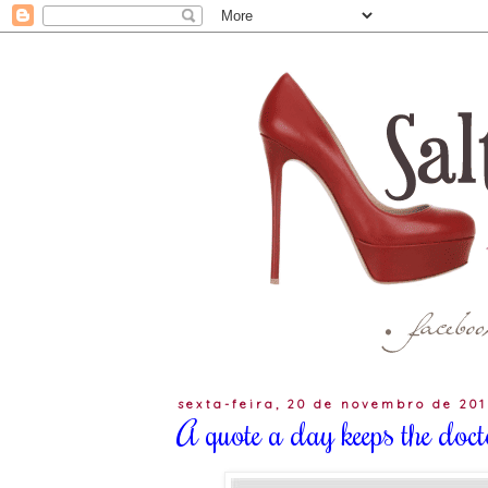
sexta-feira, 20 de novembro de 20
A quote a day keeps the do