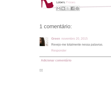
Labels:
Frases
1 comentário:
Green
novembro 20, 2015
Revejo-me totalmente nessa palavras.
Responder
Adicionar comentário
🦸‍♀️