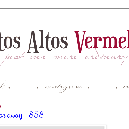
15
ctor away #858