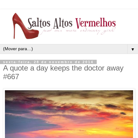
▼
sexta-feira, 28 de novembro de 2014
A quote a day keeps the doctor away
#667