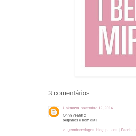
3 comentários:
Unknown
novembro 12, 2014
Ohhh yeahh ;)
beijinhos e bom dia!!
viagemdoceviagem.blogspot.com
|
Faceboo