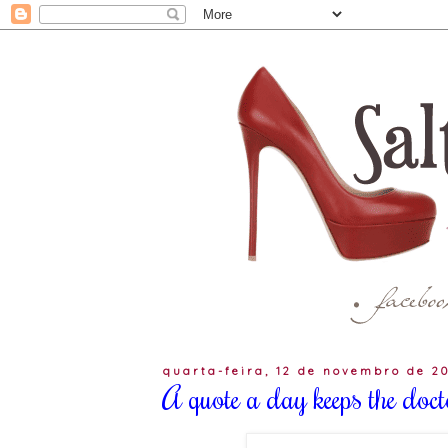
quarta-feira, 12 de novembro de 2
A quote a day keeps the do