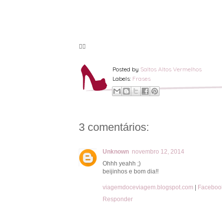
🦸‍♀️
Posted by
Saltos Altos Vermelhos
Labels:
Frases
3 comentários:
Unknown
novembro 12, 2014
Ohhh yeahh ;)
beijinhos e bom dia!!
viagemdoceviagem.blogspot.com
|
Faceboo
Responder