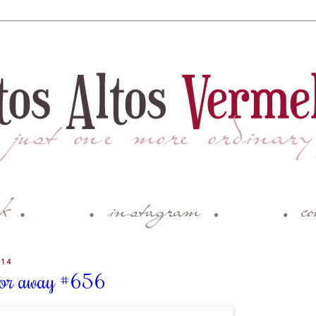
014
ctor away #656