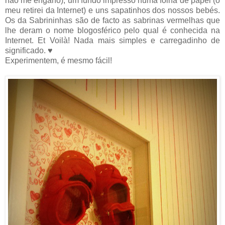
não me engano), um fundo impresso numa folha de papel (o
meu retirei da Internet) e uns sapatinhos dos nossos bebés.
Os da Sabrininhas são de facto as sabrinas vermelhas que
lhe deram o nome blogosférico pelo qual é conhecida na
Internet. Et Voilà! Nada mais simples e carregadinho de
significado. ♥
Experimentem, é mesmo fácil!