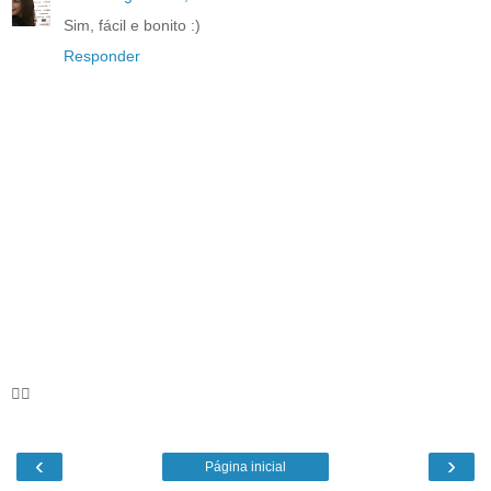
Sim, fácil e bonito :)
Responder
🦸‍♀️
‹
›
Página inicial