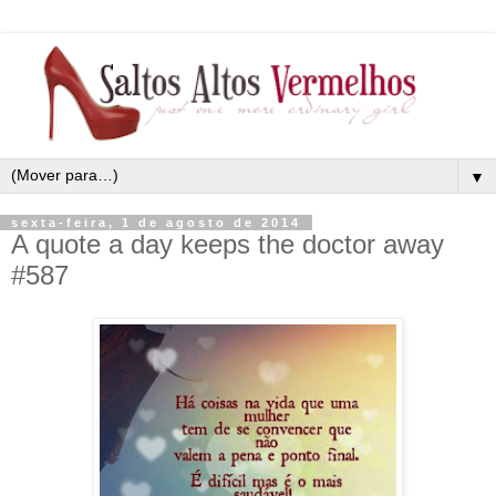
▼
sexta-feira, 1 de agosto de 2014
A quote a day keeps the doctor away
#587