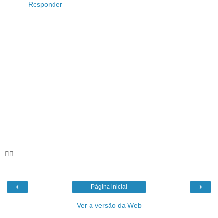
Responder
🦸‍♀️
‹
›
Página inicial
Ver a versão da Web