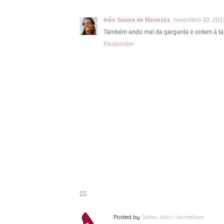
Inês Sousa de Menezes
novembro 30, 201
Também ando mal da garganta e ontem à tar
Responder
🦸‍♀️
Posted by
Saltos Altos Vermelhos