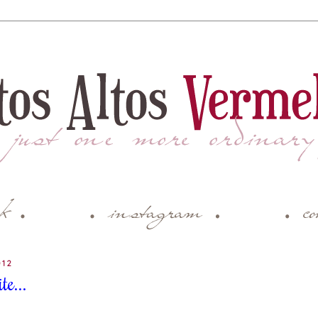
012
e...