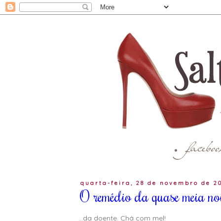
quarta-feira, 28 de novembro de 2
O remédio da quase meia noit
...da doente. Chá com mel!