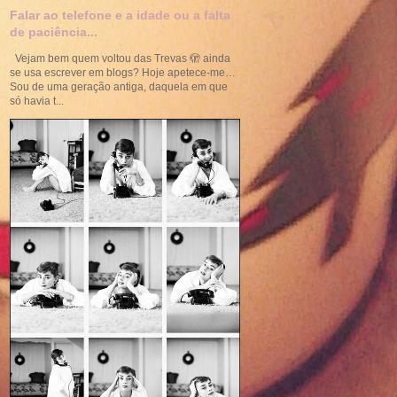
Falar ao telefone e a idade ou a falta
de paciência...
Vejam bem quem voltou das Trevas 🫣 ainda
se usa escrever em blogs? Hoje apetece-me…
Sou de uma geração antiga, daquela em que
só havia t...