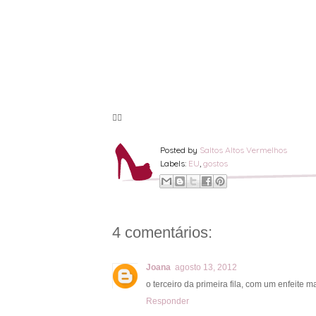
🦸‍♀️
Posted by
Saltos Altos Vermelhos
Labels:
EU
,
gostos
4 comentários:
Joana
agosto 13, 2012
o terceiro da primeira fila, com um enfeite 
Responder