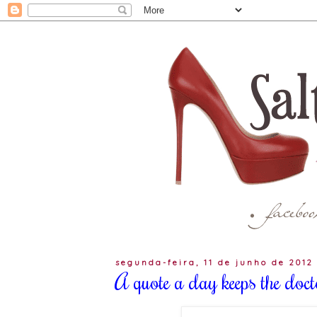
segunda-feira, 11 de junho de 2012
A quote a day keeps the do