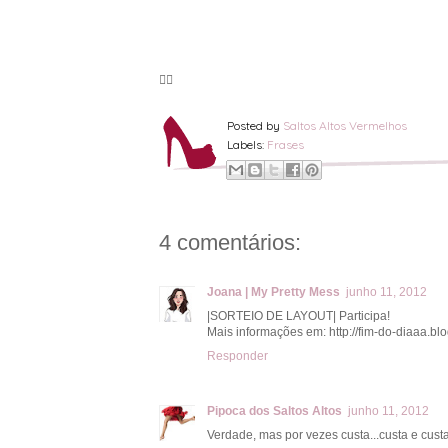
🦸‍♀️
Posted by
Saltos Altos Vermelhos
Labels:
Frases
4 comentários:
Joana | My Pretty Mess
junho 11, 2012
|SORTEIO DE LAYOUT| Participa!
Mais informações em: http://fim-do-diaaa.bl
Responder
Pipoca dos Saltos Altos
junho 11, 2012
Verdade, mas por vezes custa...custa e custa