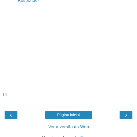
Responder
🦸‍♀️
‹
›
Página inicial
Ver a versão da Web