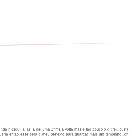
nda n csgui! alias ja dei uma 1ª meia volta mas e tao pouco o q tirei...custa
ueria entao esse sera o meu pretexto para guardar mais um tempinho...oh