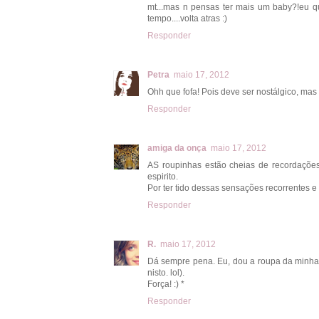
mt...mas n pensas ter mais um baby?!eu q
tempo....volta atras :)
Responder
Petra
maio 17, 2012
Ohh que fofa! Pois deve ser nostálgico, mas
Responder
amiga da onça
maio 17, 2012
AS roupinhas estão cheias de recordaçõe
espirito.
Por ter tido dessas sensações recorrentes e 
Responder
R.
maio 17, 2012
Dá sempre pena. Eu, dou a roupa da minha q
nisto. lol).
Força! :) *
Responder