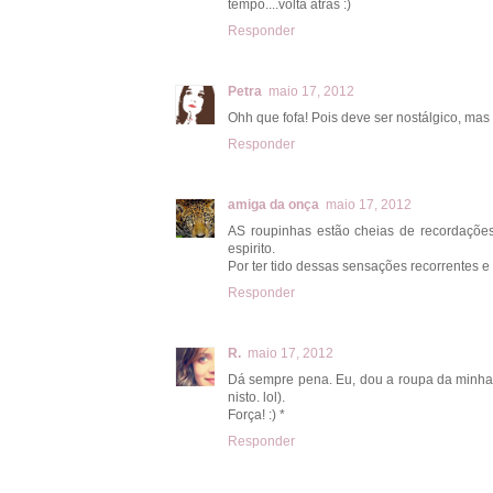
tempo....volta atras :)
Responder
Petra
maio 17, 2012
Ohh que fofa! Pois deve ser nostálgico, mas
Responder
amiga da onça
maio 17, 2012
AS roupinhas estão cheias de recordaçõe
espirito.
Por ter tido dessas sensações recorrentes e 
Responder
R.
maio 17, 2012
Dá sempre pena. Eu, dou a roupa da minha q
nisto. lol).
Força! :) *
Responder