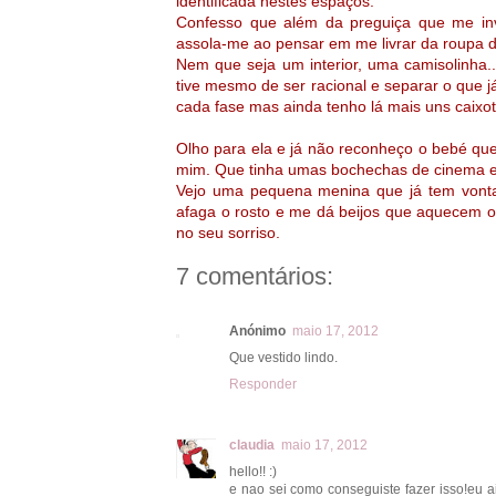
identificada nestes espaços.
Confesso que além da preguiça que me i
assola-me ao pensar em me livrar da roupa d
Nem que seja um interior, uma camisolinha..
tive mesmo de ser racional e separar o que 
cada fase mas ainda tenho lá mais uns caixo
Olho para ela e já não reconheço o bebé qu
mim. Que tinha umas bochechas de cinema 
Vejo uma pequena menina que já tem vonta
afaga o rosto e me dá beijos que aquecem 
no seu sorriso.
7 comentários:
Anónimo
maio 17, 2012
Que vestido lindo.
Responder
claudia
maio 17, 2012
hello!! :)
e nao sei como conseguiste fazer isso!eu ai