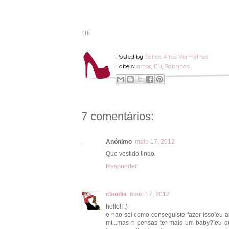
🦸‍♀️
Posted by
Saltos Altos Vermelhos
Labels:
amor
,
EU
,
Sabrinas
7 comentários:
Anónimo
maio 17, 2012
Que vestido lindo.
Responder
claudia
maio 17, 2012
hello!! :)
e nao sei como conseguiste fazer isso!eu ai
mt...mas n pensas ter mais um baby?!eu q