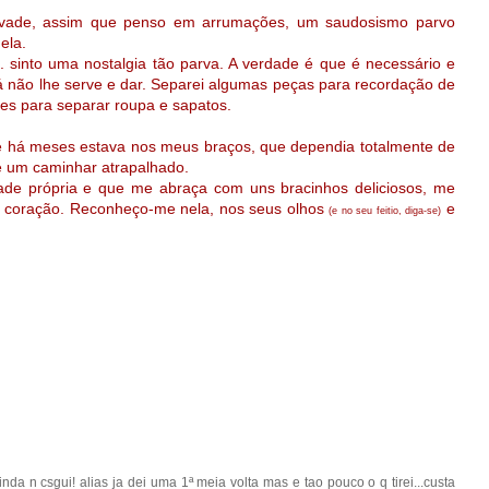
nvade, assim que penso em arrumações, um saudosismo parvo
ela.
. sinto uma nostalgia tão parva. A verdade é que é necessário e
já não lhe serve e dar. Separei algumas peças para recordação de
tes para separar roupa e sapatos.
e há meses estava nos meus braços, que dependia totalmente de
e um caminhar atrapalhado.
de própria e que me abraça com uns bracinhos deliciosos, me
o coração. Reconheço-me nela, nos seus olhos
e
(e no seu feitio, diga-se)
nda n csgui! alias ja dei uma 1ª meia volta mas e tao pouco o q tirei...custa