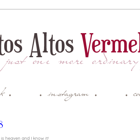
8
 is heaven and I know it!