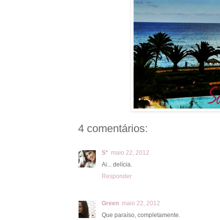
4 comentários:
S*
maio 22, 2012
Ai... delícia.
Responder
Green
maio 22, 2012
Que paraíso, completamente.