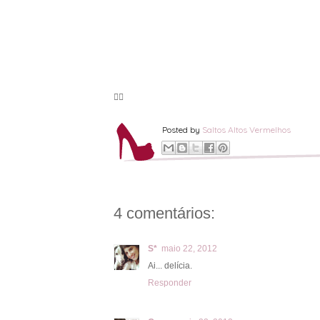
🦸‍♀️
Posted by
Saltos Altos Vermelhos
4 comentários:
S*
maio 22, 2012
Ai... delícia.
Responder