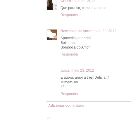
Green
maio 22, 2012
Que paraíso, completamente.
Responder
Bomboca do Amor
maio 22, 2012
Aproveita, querida!
Beijinhos,
Bomboca do Amor.
Responder
guiga
maio 23, 2012
E agora, amor a três! Delícia! :)
Mimem-se!
*.*
Responder
Adicionar comentário
🦸‍♀️