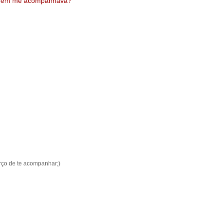
em me acompanhava?
orço de te acompanhar;)