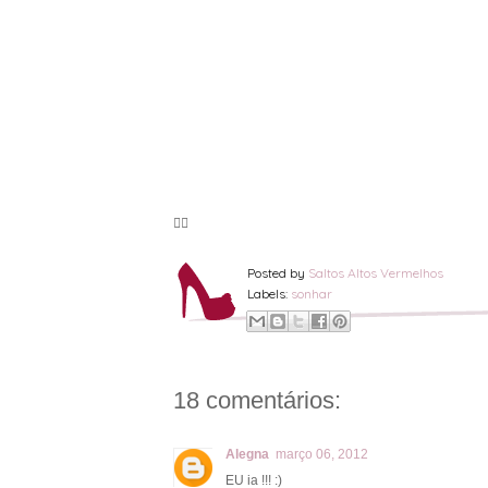
🦸‍♀️
Posted by
Saltos Altos Vermelhos
Labels:
sonhar
18 comentários:
Alegna
março 06, 2012
EU ia !!! :)