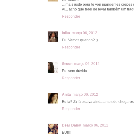
... mais juste pour te voir manger les crêpes q
Ai... acho que terei de levar também um tra
Responder
lolita
março 06, 2012
Eu! Vamos quando? ;)
Responder
Green
março 06, 2012
Eu, sem dúvida.
Responder
Anita
março 06, 2012
Eu ía!! Já lá estava ainda antes de chegares 
Responder
Dear Daisy
março 06, 2012
EU!!!!