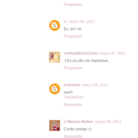
Responder
J.
março 06, 2012
Eu..eu! =D
Responder
umNadaEntreTanto
março 06, 2012
:) Eu cá não me importava....
Responder
Unknown
março 06, 2012
moi!!!
TheGirlChic
Responder
Li Menina Mulher
março 06, 2012
Conta comigo =)
Responder