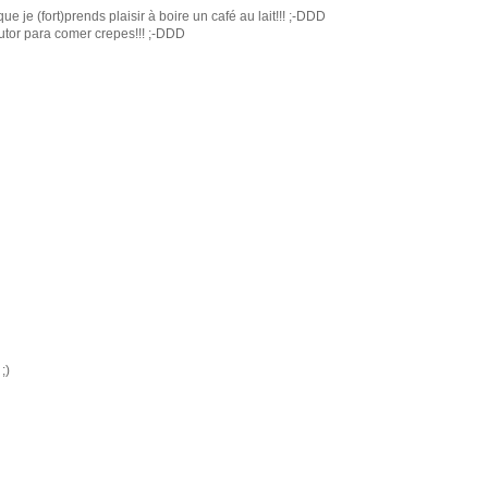
ue je (fort)prends plaisir à boire un café au lait!!! ;-DDD
dutor para comer crepes!!! ;-DDD
;)