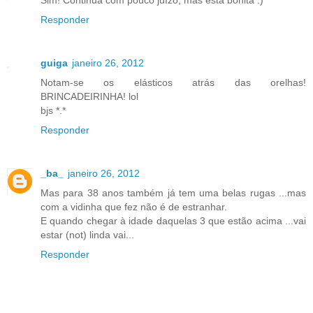
Sim! Continua com pouco juízo, mas está bonita :)
Responder
guiga
janeiro 26, 2012
Notam-se os elásticos atrás das orelhas!
BRINCADEIRINHA! lol
bjs *.*
Responder
_ba_
janeiro 26, 2012
Mas para 38 anos também já tem uma belas rugas ...mas
com a vidinha que fez não é de estranhar.
E quando chegar à idade daquelas 3 que estão acima ...vai
estar (not) linda vai...
Responder