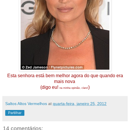
Esta senhora está bem melhor agora do que quando era
mais nova
(digo eu!
)
na minha opinião, claro!
Saltos Altos Vermelhos
at
quarta-feira, janeiro 25, 2012
Partilhar
14 comentários: