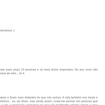
lectivas! ;)
 enviei para umas 20 pessoas e só meia dúzia respondeu. No ano novo não
rava de mim... só 4.
mudam e ficam mais distantes do que nós somos. A vida também nos muda e
inhos... eu sei disso, mas ainda assim, custa-me pensar em pessoas que
a ver :( resolução: conservar os que são realmente amigos (regar a rosa