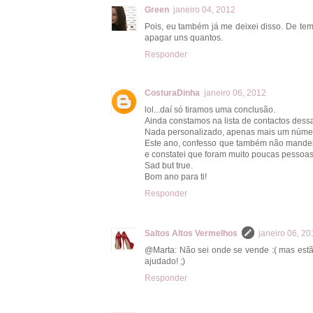
Green
janeiro 04, 2012
Pois, eu também já me deixei disso. De te
apagar uns quantos.
Responder
CosturaDinha
janeiro 06, 2012
lol...daí só tiramos uma conclusão.
Ainda constamos na lista de contactos dess
Nada personalizado, apenas mais um núme
Este ano, confesso que também não mandei
e constatei que foram muito poucas pessoas
Sad but true.
Bom ano para ti!
Responder
Saltos Altos Vermelhos
janeiro 06, 20
@Marta: Não sei onde se vende :( mas estão
ajudado! ;)
Responder