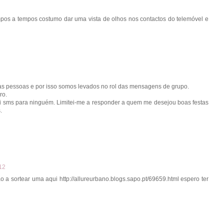
mpos a tempos costumo dar uma vista de olhos nos contactos do telemóvel e
as pessoas e por isso somos levados no rol das mensagens de grupo.
ro.
 sms para ninguém. Limitei-me a responder a quem me desejou boas festas
.
12
 a sortear uma aqui http://allureurbano.blogs.sapo.pt/69659.html espero ter