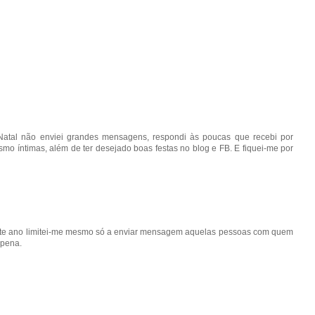
atal não enviei grandes mensagens, respondi às poucas que recebi por
o íntimas, além de ter desejado boas festas no blog e FB. E fiquei-me por
ste ano limitei-me mesmo só a enviar mensagem aquelas pessoas com quem
 pena.