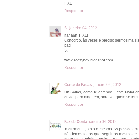
FIXE!
Responder
S.
janeiro 04, 2012
hahaah! FIXE!
Concordo, às vezes é preciso sermos mais se
baci
S.
www.acozybox.blogspot.com
Responder
Conto de Fadas
janeiro 04, 2012
Oh Saltos, como te entendo... este Natal
enviei para ninguém, para ver quem se lemb
Responder
Faz de Conta
janeiro 04, 2012
Infelizmente, sinto o mesmo. As pessoas 
não temos todos que seguir os mesmos cam
eram muito minhas amigas e agora... nada 