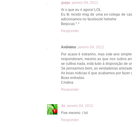
guiga
janeiro 04, 2012
Ai o que eu ri agora! LOL
Eu tb recebi msg de uma ex-colega de cas
adicionamos no facebook! hehehe
Beijocas *.*
Responder
Anónimo
janeiro 04, 2012
Por acaso é estranho, mas este ano simpl
responderam, mesmo as que nos outros an
se cultiva nada, está tudo à disposição de u
Se pensarmos bem, as verdadeiras amizades
As boas noticias é que acabamos por fazer u
Boas entradas
Cristina
Responder
Jo
janeiro 04, 2012
Fixe mesmo :/ lol
Responder