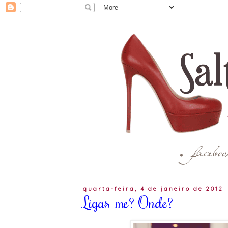
quarta-feira, 4 de janeiro de 2012
Ligas-me? Onde?