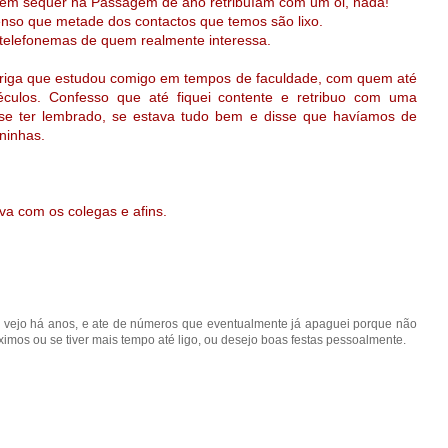
 nem sequer na Passagem de ano retribuíam com um oi, nada!
enso que metade dos contactos que temos são lixo.
 telefonemas de quem realmente interessa.
ariga que estudou comigo em tempos de faculdade, com quem até
ulos. Confesso que até fiquei contente e retribuo com uma
 se ter lembrado, se estava tudo bem e disse que havíamos de
ininhas.
va com os colegas e afins.
vejo há anos, e ate de números que eventualmente já apaguei porque não
imos ou se tiver mais tempo até ligo, ou desejo boas festas pessoalmente.