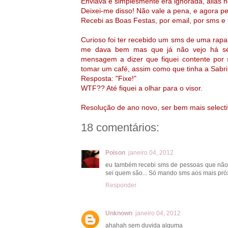
Enviava e simplesmente era ignorada, aliás
Deixei-me disso! Não vale a pena, e agora p
Recebi as Boas Festas, por email, por sms e
Curioso foi ter recebido um sms de uma rap
me dava bem mas que já não vejo há séc
mensagem a dizer que fiquei contente por
tomar um café, assim como que tinha a Sabr
Resposta: "Fixe!"
WTF?? Até fiquei a olhar para o visor.
Resolução de ano novo, ser bem mais selecti
18 comentários:
Poison
janeiro 04, 2012
eu também recebi sms de pessoas que não 
sei quem são... Só mando sms aos mais próx
Responder
Unknown
janeiro 04, 2012
ahahah sem duvida alguma