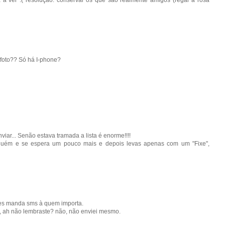
foto?? Só há I-phone?
iar... Senão estava tramada a lista é enorme!!!!
lguém e se espera um pouco mais e depois levas apenas com um "Fixe",
es manda sms à quem importa.
ca, ah não lembraste? não, não enviei mesmo.