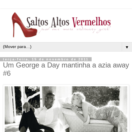
▼
terça-feira, 15 de novembro de 2011
Um George a Day mantinha a azia away
#6