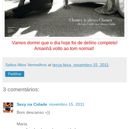
Vamos dormir que o dia hoje foi de delírio completo!
Amanhã volto ao tom normal!
Saltos Altos Vermelhos
at
terça-feira, novembro 15, 2011
Partilhar
3 comentários:
Sexy na Cidade
novembro 15, 2011
Bom descanso =))
Maria