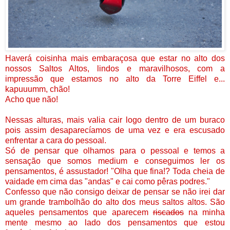
Haverá coisinha mais embaraçosa que estar no alto dos
nossos Saltos Altos, lindos e maravilhosos, com a
impressão que estamos no alto da Torre
Eiffel e...
kapuuumm, chão!
Acho que não!
Nessas alturas, mais valia cair logo dentro de um buraco
pois assim desaparecíamos de uma vez e era escusado
enfrentar a cara do pessoal.
Só de pensar que olhamos para o pessoal e temos a
sensação que somos medium e conseguimos ler os
pensamentos, é assustador! "Olha que fina!? Toda cheia de
vaidade em cima das "andas" e cai como pêras podres."
Confesso que não consigo deixar de pensar se não irei dar
um grande trambolhão do alto dos meus saltos altos. São
aqueles pensamentos que aparecem
riscados
na minha
mente mesmo ao lado dos pensamentos que estou