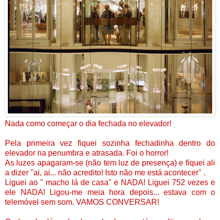
Nada como começar o dia fechada no elevador!
Pela primeira vez fiquei sozinha fechadinha dentro do
elevador na penumbra e atrasada. Foi o horror!
As luzes apagaram-se (não tem luz de presença) e fiquei ali
a dizer "ai, ai... não acredito! Isto não me está acontecer" .
Liguei ao " macho lá de casa" e NADA! Liguei 752 vezes e
ele NADA! Ligou-me meia hora depois... estava com o
telemóvel sem som. VAMOS CONVERSAR!