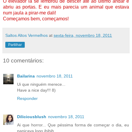
O elevador lá se lembrou de descer até ao ultimo andar e
abriu as portas. E eu mais parecia um animal que estava
num jaula a pirar-me dali!
Começamos bem, começamos!
Saltos Altos Vermelhos
at
sexta-feira, novembro 18, 2011
Partilhar
10 comentários:
Bailarina
novembro 18, 2011
Ui que ninguém merece...
Have a nice day!!! 8)
Responder
Diliciousblush
novembro 18, 2011
Ai que horror... Que péssima forma de começar o dia, eu
panicava logo ihihih