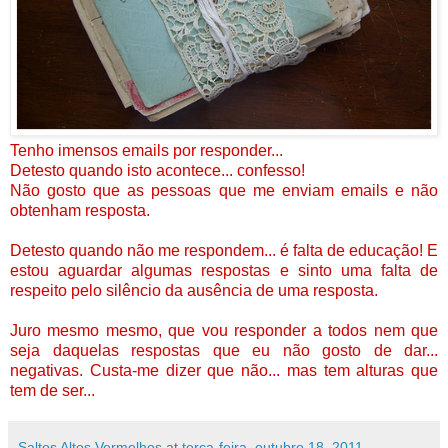
Tenho imensos emails por responder...
Detesto quando isto acontece... confesso!
Não gosto que as pessoas que me enviam emails e não
obtenham resposta.
Detesto quando não me respondem... é falta de educação! E
estou aguardar algumas respostas e sinto uma falta de
respeito pelo silêncio da ausência de uma resposta.
Juro mesmo mesmo, que vou responder a todos nem que
seja daquelas respostas que eu não gosto de dar...
negativas. Custa-me dizer que não... mas tem alturas que
tem de ser...
Saltos Altos Vermelhos
at
terça-feira, outubro 18, 2011