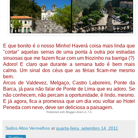
E que bonito é o nosso Minho! Haverá coisa mais linda que
"cortar" aquelas serras de uma ponta à outra por estradas
sinuosas que me fazem ficar com um friozinho na barriga (?)
Adoro! E claro que durante a semana tudo é bem mais
calmo. Um sinal dos céus que as férias ficam-me mesmo
bem.
Arcos de Valdevez, Melgaço, Castro Laboreiro, Ponte da
Barca, já para não falar de Ponte de Lima que eu adoro. Se
não conhecem, não percam a oportunidade, é lindo, mesmo.
E já agora, fica a promessa que um dia vou voltar ao Hotel
Peneda com neve, deve ser deliciosa a paisagem.
Published with Blogger-droid v1.7.4
Saltos Altos Vermelhos
at
quarta-feira, setembro 14, 2011
Partilhar