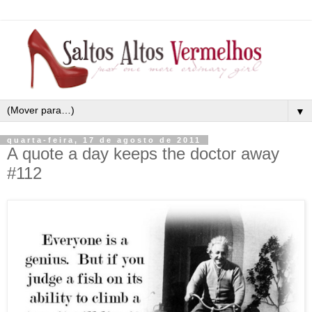
▼
quarta-feira, 17 de agosto de 2011
A quote a day keeps the doctor away
#112