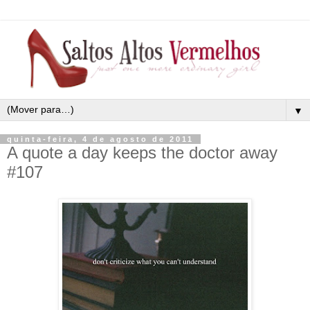
▼
quinta-feira, 4 de agosto de 2011
A quote a day keeps the doctor away
#107