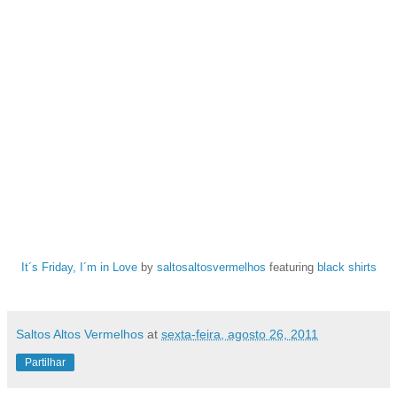
It´s Friday, I´m in Love
by
saltosaltosvermelhos
featuring
black shirts
Saltos Altos Vermelhos
at
sexta-feira, agosto 26, 2011
Partilhar