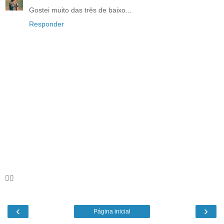
Gostei muito das três de baixo...
Responder
🦸‍♀️
‹
›
Página inicial