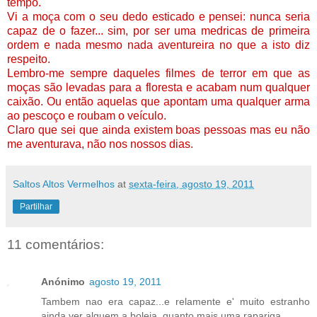
tempo.
Vi a moça com o seu dedo esticado e pensei: nunca seria
capaz de o fazer... sim, por ser uma medricas de primeira
ordem e nada mesmo nada aventureira no que a isto diz
respeito.
Lembro-me sempre daqueles filmes de terror em que as
moças são levadas para a floresta e acabam num qualquer
caixão. Ou então aquelas que apontam uma qualquer arma
ao pescoço e roubam o veículo.
Claro que sei que ainda existem boas pessoas mas eu não
me aventurava, não nos nossos dias.
Saltos Altos Vermelhos
at
sexta-feira, agosto 19, 2011
Partilhar
11 comentários:
Anónimo
agosto 19, 2011
Tambem nao era capaz...e relamente e' muito estranho
ainda ver alguem a boleia, quanto mais uma rapariga.