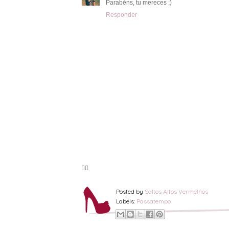
Parabéns, tu mereces ;)
Responder
🦸‍♀️
Posted by
Saltos Altos Vermelhos
Labels:
Passatempo