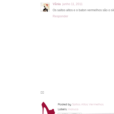
Vânia
junho 11, 2011
Os saltos altos e o baton vermelhos são o s
Responder
🦸‍♀️
Posted by
Saltos Altos Vermelhos
Labels:
maluca