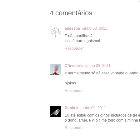
P
4 comentários:
apessoa
junho 08, 2011
E não partilhas?
Isso é puro egoísmo!
Responder
C*inderela
junho 08, 2011
e normalmente só dá essa vontade quando an
bjokas
Responder
Genitrix
junho 09, 2011
Eu até estou com os olhos inchados de ter 
o dono, amei, e vi o filme todo com a minha
Responder