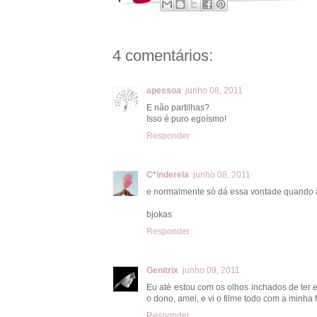
4 comentários:
apessoa
junho 08, 2011
E não partilhas?
Isso é puro egoísmo!
Responder
C*inderela
junho 08, 2011
e normalmente só dá essa vontade quando an
bjokas
Responder
Genitrix
junho 09, 2011
Eu até estou com os olhos inchados de ter 
o dono, amei, e vi o filme todo com a minha
Responder