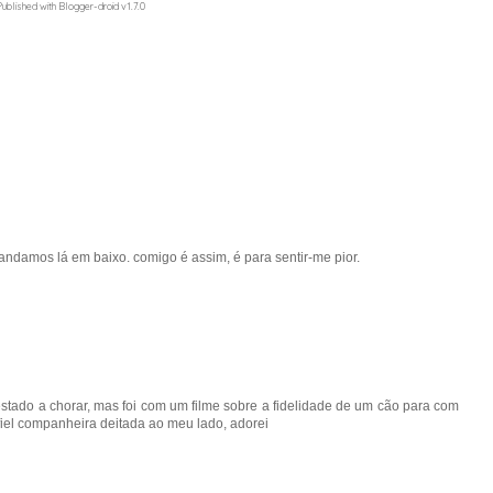
ublished with Blogger-droid v1.7.0
damos lá em baixo. comigo é assim, é para sentir-me pior.
estado a chorar, mas foi com um filme sobre a fidelidade de um cão para com
 fiel companheira deitada ao meu lado, adorei