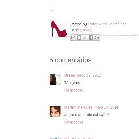
🦸‍♀️
Posted by
Saltos Altos Vermelhos
Labels:
moda
5 comentários:
Green
maio 19, 2011
Tão giros.
Responder
Marina Marques
maio 19, 2011
adoro o amarelo cai-cai *-*
Responder