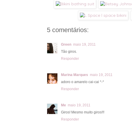
5 comentários:
Green
maio 19, 2011
Tão giros.
Responder
Marina Marques
maio 19, 2011
adoro o amarelo cai-cai *-*
Responder
Me
maio 19, 2011
Giros! Mesmo muito giros!!!
Responder