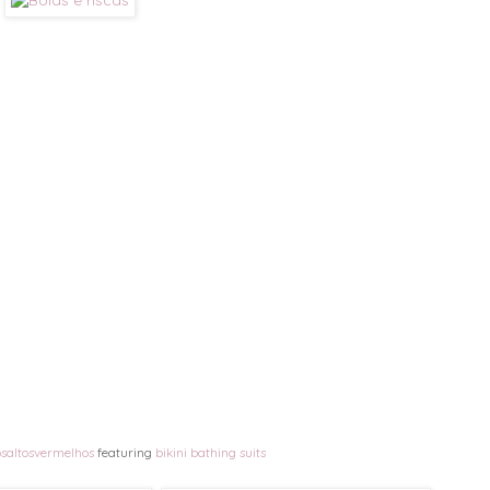
osaltosvermelhos
featuring
bikini bathing suits