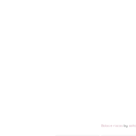
Bolas e riscas
by
salt