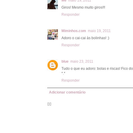
Me
maio 19, 2011
Giros! Mesmo muito giros!!!
Responder
Miminhos.com
maio 19, 2011
Adoro o cai-cai às bolinhas! :)
Responder
blue
maio 23, 2011
Tudo o que eu adoro: bolas e riscas! Fico do
*.*
Responder
Adicionar comentário
🦸‍♀️