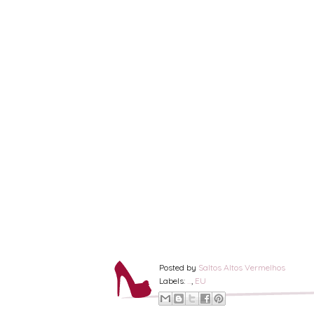
Posted by
Saltos Altos Vermelhos
Labels:
...
,
EU