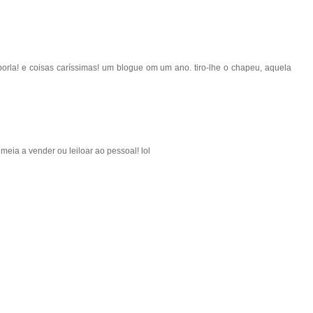
orla! e coisas caríssimas! um blogue om um ano. tiro-lhe o chapeu, aquela
ia a vender ou leiloar ao pessoal! lol