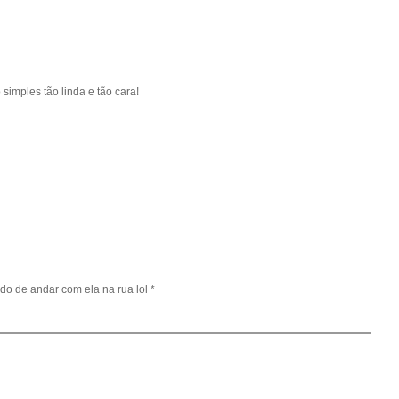
imples tão linda e tão cara!
do de andar com ela na rua lol *