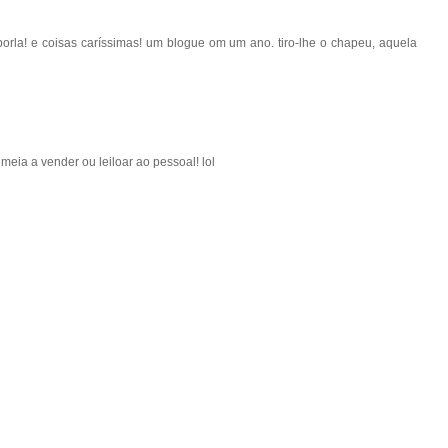
orla! e coisas caríssimas! um blogue om um ano. tiro-lhe o chapeu, aquela
ia a vender ou leiloar ao pessoal! lol