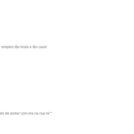
imples tão linda e tão cara!
do de andar com ela na rua lol *