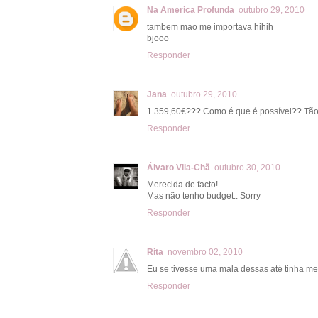
Na America Profunda
outubro 29, 2010
tambem mao me importava hihih
bjooo
Responder
Jana
outubro 29, 2010
1.359,60€??? Como é que é possível?? Tão s
Responder
Álvaro Vila-Chã
outubro 30, 2010
Merecida de facto!
Mas não tenho budget.. Sorry
Responder
Rita
novembro 02, 2010
Eu se tivesse uma mala dessas até tinha me
Responder