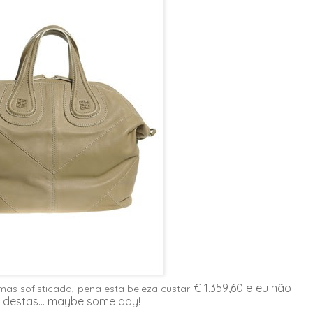
€ 1.359,60 e eu não
 mas sofisticada, pena esta beleza custar
 destas... maybe some day!