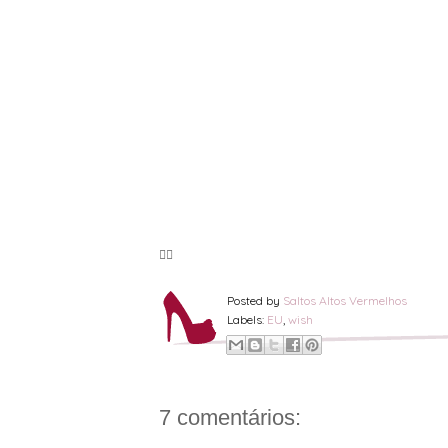
🦸‍♀️
Posted by
Saltos Altos Vermelhos
Labels:
EU
,
wish
7 comentários: