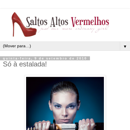
▼
quinta-feira, 9 de setembro de 2010
Só à estalada!