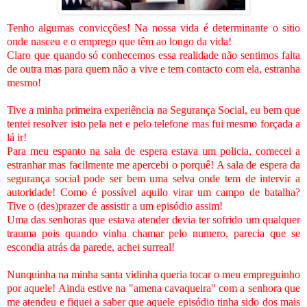
Tenho algumas convicções! Na nossa vida é determinante o sitio
onde nasceu e o emprego que têm ao longo da vida!
Claro que quando só conhecemos essa realidade não sentimos falta
de outra mas para quem não a vive e tem contacto com ela, estranha
mesmo!
Tive a minha primeira experiência na Segurança Social, eu bem que
tentei resolver isto pela net e pelo telefone mas fui mesmo forçada a
lá ir!
Para meu espanto na sala de espera estava um policia, comecei a
estranhar mas facilmente me apercebi o porquê! A sala de espera da
segurança social pode ser bem uma selva onde tem de intervir a
autoridade! Como é possível aquilo virar um campo de batalha?
Tive o (des)prazer de assistir a um episódio assim!
Uma das senhoras que estava atender devia ter sofrido um qualquer
trauma pois quando vinha chamar pelo numero, parecia que se
escondia atrás da parede, achei surreal!
Nunquinha na minha santa vidinha queria tocar o meu empreguinho
por aquele! Ainda estive na "amena cavaqueira" com a senhora que
me atendeu e fiquei a saber que aquele episódio tinha sido dos mais