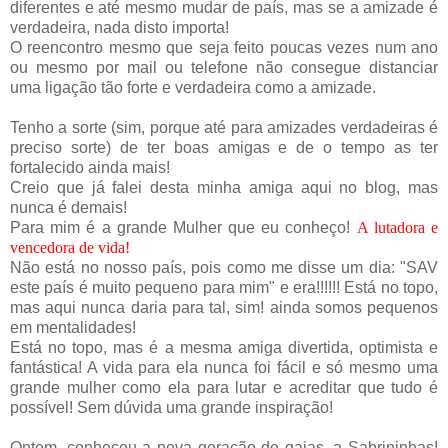
diferentes e até mesmo mudar de país, mas se a amizade é
verdadeira, nada disto importa!
O reencontro mesmo que seja feito poucas vezes num ano
ou mesmo por mail ou telefone não consegue distanciar
uma ligação tão forte e verdadeira como a amizade.
Tenho a sorte (sim, porque até para amizades verdadeiras é
preciso sorte) de ter boas amigas e de o tempo as ter
fortalecido ainda mais!
Creio que já falei desta minha amiga aqui no blog, mas
nunca é demais!
Para mim é a grande Mulher que eu conheço!
A lutadora e
vencedora de vida!
Não está no nosso país, pois como me disse um dia: "SAV
este país é muito pequeno para mim" e era!!!!!! Está no topo,
mas aqui nunca daria para tal, sim! ainda somos pequenos
em mentalidades!
Está no topo, mas é a mesma amiga divertida, optimista e
fantástica! A vida para ela nunca foi fácil e só mesmo uma
grande mulher como ela para lutar e acreditar que tudo é
possível! Sem dúvida uma grande inspiração!
Ontem, conheceu a nova geração de gajas, a Sabrininhas!