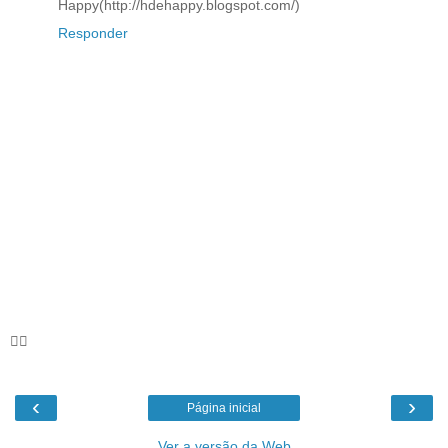
Happy(http://hdehappy.blogspot.com/)
Responder
🦸‍♀️
‹
›
Página inicial
Ver a versão da Web