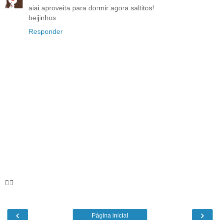
aiai aproveita para dormir agora saltitos!
beijinhos
Responder
🦸‍♀️
‹
›
Página inicial