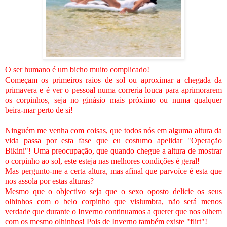
O ser humano é um bicho muito complicado!
Começam os primeiros raios de sol ou aproximar a chegada da
primavera e é ver o pessoal numa correria louca para aprimorarem
os corpinhos, seja no ginásio mais próximo ou numa qualquer
beira-mar perto de si!
Ninguém me venha com coisas, que todos nós em alguma altura da
vida passa por esta fase que eu costumo apelidar "Operação
Bikini"! Uma preocupação, que quando chegue a altura de mostrar
o corpinho ao sol, este esteja nas melhores condições é geral!
Mas pergunto-me a certa altura, mas afinal que parvoíce é esta que
nos assola por estas alturas?
Mesmo que o objectivo seja que o sexo oposto delicie os seus
olhinhos com o belo corpinho que vislumbra, não será menos
verdade que durante o Inverno continuamos a querer que nos olhem
com os mesmo olhinhos! Pois de Inverno também existe "flirt"!