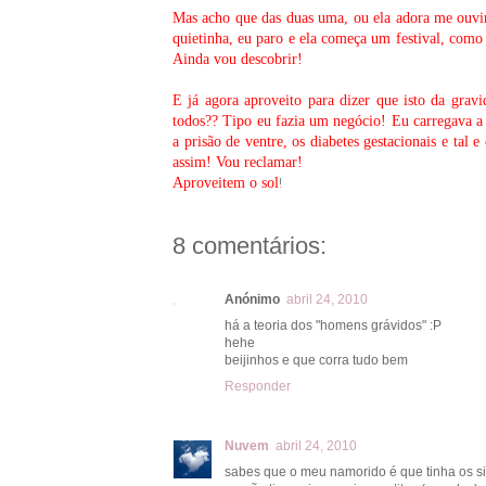
Mas acho que das duas uma, ou ela adora me ouvir,
quietinha, eu paro e ela começa um festival, como
Ainda vou descobrir!
E já agora aproveito para dizer que isto da grav
todos?? Tipo eu fazia um negócio! Eu carregava a Sa
a prisão de ventre, os diabetes gestacionais e ta
assim! Vou reclamar!
!
Aproveitem o sol
8 comentários:
Anónimo
abril 24, 2010
há a teoria dos "homens grávidos" :P
hehe
beijinhos e que corra tudo bem
Responder
Nuvem
abril 24, 2010
sabes que o meu namorido é que tinha os s