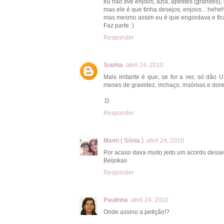
eu não tive enjoos, azia, apetites (grandes)
mas ele é que tinha desejos, enjoos... hehe
mas mesmo assim eu é que engordava e fic
Faz parte :)
Responder
Sophia
abril 24, 2010
Mais irritante é que, se for a ver, só dã
meses de gravidez, inchaço, insónias e dore
:D
Responder
Mami ( Sónia )
abril 24, 2010
Por acaso dava muito jeito um acordo desse
Beijokas
Responder
Paulinha
abril 24, 2010
Onde assino a petição!?