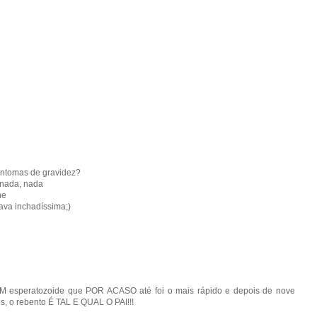
intomas de gravidez?
, nada, nada
he
ava inchadíssima;)
o UM esperatozoide que POR ACASO até foi o mais rápido e depois de nove
s, o rebento É TAL E QUAL O PAI!!!