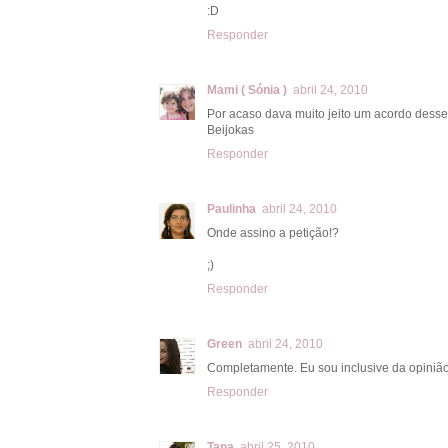
:D
Responder
Mami ( Sónia )
abril 24, 2010
Por acaso dava muito jeito um acordo desse
Beijokas
Responder
Paulinha
abril 24, 2010
Onde assino a petição!?
;)
Responder
Green
abril 24, 2010
Completamente. Eu sou inclusive da opiniã
Responder
Tana
abril 25, 2010