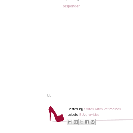
Responder
🦸‍♀️
Posted by
Saltos Altos Vermelhos
Labels:
EU
,
gravidez