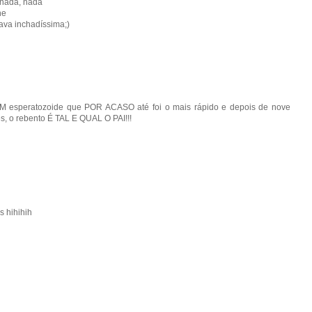
, nada, nada
he
ava inchadíssima;)
o UM esperatozoide que POR ACASO até foi o mais rápido e depois de nove
s, o rebento É TAL E QUAL O PAI!!!
s hihihih