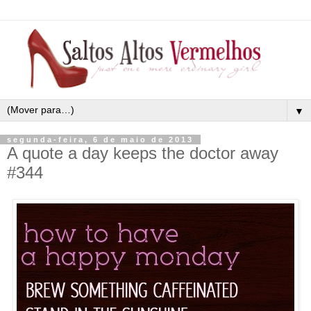
▼
segunda-feira, 6 de maio de 2013
A quote a day keeps the doctor away
#344