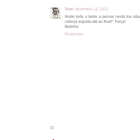
Tsuri
dezembro 12, 2012
Andei toda a tarde a pensar nesta tua sit
cabeça erguida até ao final!". Força!
Beijinho
Responder
🦸‍♀️