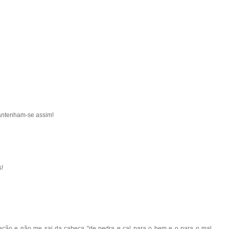
antenham-se assim!
s!
uação e não me sai da cabeça "de pedra e cal para o bem e o para o mal,