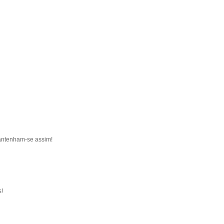
antenham-se assim!
s!