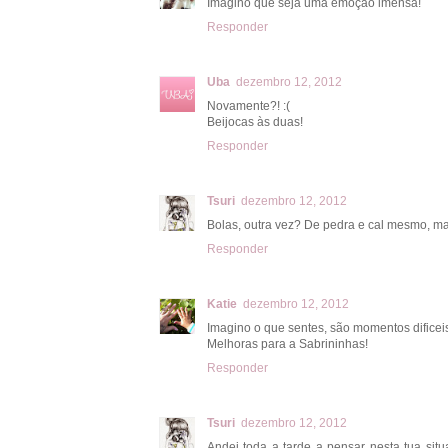
Imagino que seja uma emoção imensa!
Responder
Uba
dezembro 12, 2012
Novamente?! :(
Beijocas às duas!
Responder
Tsuri
dezembro 12, 2012
Bolas, outra vez? De pedra e cal mesmo, m
Responder
Katie
dezembro 12, 2012
Imagino o que sentes, são momentos dificei
Melhoras para a Sabrininhas!
Responder
Tsuri
dezembro 12, 2012
Andei toda a tarde a pensar nesta tua sit