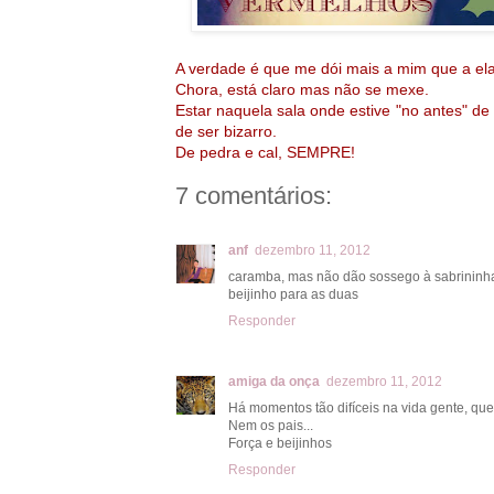
A verdade é que me dói mais a mim que a el
Chora, está claro mas não se mexe.
Estar naquela sala onde estive "no antes" de
de ser bizarro.
De pedra e cal, SEMPRE!
7 comentários:
anf
dezembro 11, 2012
caramba, mas não dão sossego à sabrininha
beijinho para as duas
Responder
amiga da onça
dezembro 11, 2012
Há momentos tão difíceis na vida gente, q
Nem os pais...
Força e beijinhos
Responder