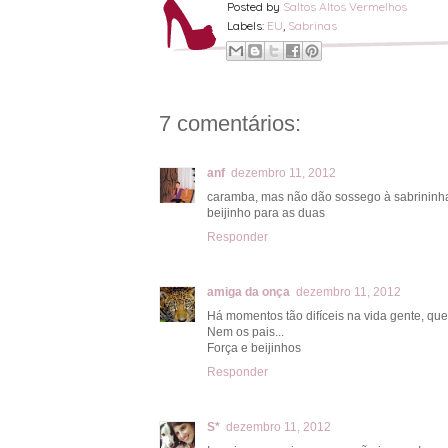
Posted by
Saltos Altos Vermelhos
Labels:
EU
,
Sabrinas
7 comentários:
anf
dezembro 11, 2012
caramba, mas não dão sossego à sabrininha
beijinho para as duas
Responder
amiga da onça
dezembro 11, 2012
Há momentos tão difíceis na vida gente, q
Nem os pais...
Força e beijinhos
Responder
S*
dezembro 11, 2012