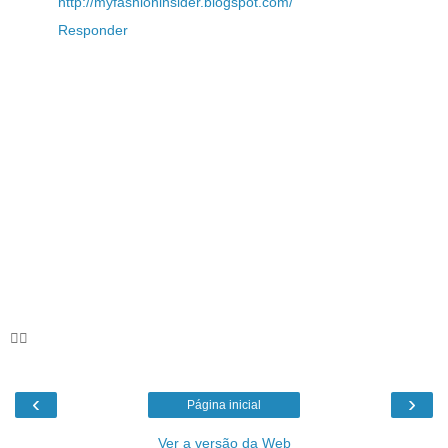
http://myfashioninsider.blogspot.com/
Responder
🦸‍♀️
‹
›
Página inicial
Ver a versão da Web