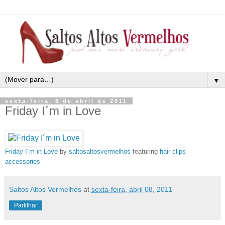
▼
sexta-feira, 8 de abril de 2011
Friday I´m in Love
Friday I´m in Love
by
saltosaltosvermelhos
featuring
hair clips
accessories
Saltos Altos Vermelhos
at
sexta-feira, abril 08, 2011
Partilhar