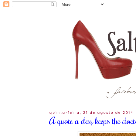
quinta-feira, 21 de agosto de 2014
A quote a day keeps the do